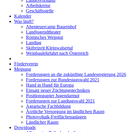
Landesvorstand
Arbeitskreise
Geschäftsstelle
Kalender
Was läuft?
Abenteuercamp Bauernhof
Landjugendtheater
Römisches Weingut
Landtag
Skifreizeit Kleinwalsertal
Weinbaulehrfahrt nach Österreich
Förderverein
Meinung
Forderungen an die zukünftige Landesregierung 2026
Forderungen zur Bundestagswahl 2021
Hand in Hand für Europa
Einsatz neuer Züchtungstechniken
Positionspapier Jugendarmut
Forderungen zur Landtagswahl 2021
Agrarische Fachbildung
Ärztliche Versorgung im ländlichen Raum
Photovoltaik-Freiflächenanlagen
Ländlicher Raum
Downloads