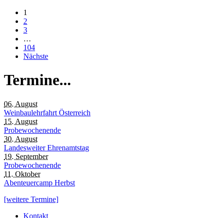
1
2
3
…
104
Nächste
Termine...
06. August
Weinbaulehrfahrt Österreich
15. August
Probewochenende
30. August
Landesweiter Ehrenamtstag
19. September
Probewochenende
11. Oktober
Abenteuercamp Herbst
[weitere Termine]
Kontakt