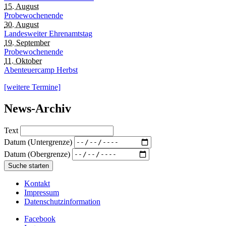
15. August
Probewochenende
30. August
Landesweiter Ehrenamtstag
19. September
Probewochenende
11. Oktober
Abenteuercamp Herbst
[weitere Termine]
News-Archiv
Text
Datum (Untergrenze)
Datum (Obergrenze)
Kontakt
Impressum
Datenschutzinformation
Facebook