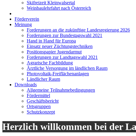
Skifreizeit Kleinwalsertal
Weinbaulehrfahrt nach Österreich
Förderverein
Meinung
Forderungen an die zukünftige Landesregierung 2026
Forderungen zur Bundestagswahl 2021
Hand in Hand für Europa
Einsatz neuer Züchtungstechniken
Positionspapier Jugendarmut
Forderungen zur Landtagswahl 2021
Agrarische Fachbildung
Ärztliche Versorgung im ländlichen Raum
Photovoltaik-Freiflächenanlagen
Ländlicher Raum
Downloads
Allgemeine Teilnahmebedingungen
Fördermittel
Geschäftsbericht
Ortsgruppen
Schutzkonzept
Herzlich willkommen bei der L