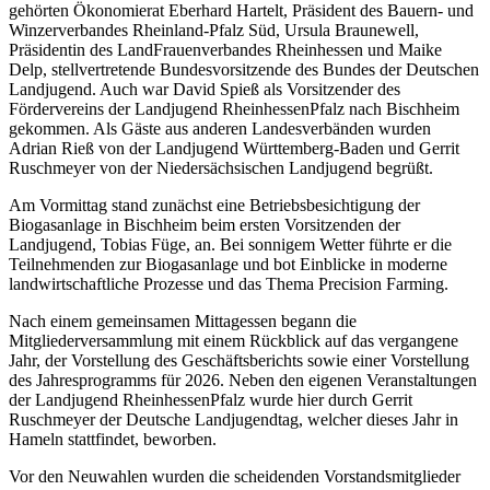
gehörten Ökonomierat Eberhard Hartelt, Präsident des Bauern- und
Winzerverbandes Rheinland-Pfalz Süd, Ursula Braunewell,
Präsidentin des LandFrauenverbandes Rheinhessen und Maike
Delp, stellvertretende Bundesvorsitzende des Bundes der Deutschen
Landjugend. Auch war David Spieß als Vorsitzender des
Fördervereins der Landjugend RheinhessenPfalz nach Bischheim
gekommen. Als Gäste aus anderen Landesverbänden wurden
Adrian Rieß von der Landjugend Württemberg-Baden und Gerrit
Ruschmeyer von der Niedersächsischen Landjugend begrüßt.
Am Vormittag stand zunächst eine Betriebsbesichtigung der
Biogasanlage in Bischheim beim ersten Vorsitzenden der
Landjugend, Tobias Füge, an. Bei sonnigem Wetter führte er die
Teilnehmenden zur Biogasanlage und bot Einblicke in moderne
landwirtschaftliche Prozesse und das Thema Precision Farming.
Nach einem gemeinsamen Mittagessen begann die
Mitgliederversammlung mit einem Rückblick auf das vergangene
Jahr, der Vorstellung des Geschäftsberichts sowie einer Vorstellung
des Jahresprogramms für 2026. Neben den eigenen Veranstaltungen
der Landjugend RheinhessenPfalz wurde hier durch Gerrit
Ruschmeyer der Deutsche Landjugendtag, welcher dieses Jahr in
Hameln stattfindet, beworben.
Vor den Neuwahlen wurden die scheidenden Vorstandsmitglieder