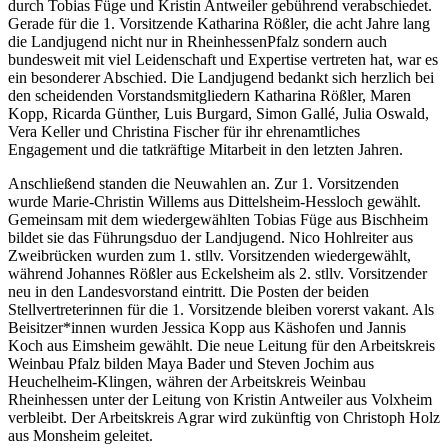
durch Tobias Füge und Kristin Antweiler gebührend verabschiedet.
Gerade für die 1. Vorsitzende Katharina Rößler, die acht Jahre lang
die Landjugend nicht nur in RheinhessenPfalz sondern auch
bundesweit mit viel Leidenschaft und Expertise vertreten hat, war es
ein besonderer Abschied. Die Landjugend bedankt sich herzlich bei
den scheidenden Vorstandsmitgliedern Katharina Rößler, Maren
Kopp, Ricarda Günther, Luis Burgard, Simon Gallé, Julia Oswald,
Vera Keller und Christina Fischer für ihr ehrenamtliches
Engagement und die tatkräftige Mitarbeit in den letzten Jahren.
Anschließend standen die Neuwahlen an. Zur 1. Vorsitzenden
wurde Marie-Christin Willems aus Dittelsheim-Hessloch gewählt.
Gemeinsam mit dem wiedergewählten Tobias Füge aus Bischheim
bildet sie das Führungsduo der Landjugend. Nico Hohlreiter aus
Zweibrücken wurden zum 1. stllv. Vorsitzenden wiedergewählt,
während Johannes Rößler aus Eckelsheim als 2. stllv. Vorsitzender
neu in den Landesvorstand eintritt. Die Posten der beiden
Stellvertreterinnen für die 1. Vorsitzende bleiben vorerst vakant. Als
Beisitzer*innen wurden Jessica Kopp aus Käshofen und Jannis
Koch aus Eimsheim gewählt. Die neue Leitung für den Arbeitskreis
Weinbau Pfalz bilden Maya Bader und Steven Jochim aus
Heuchelheim-Klingen, währen der Arbeitskreis Weinbau
Rheinhessen unter der Leitung von Kristin Antweiler aus Volxheim
verbleibt. Der Arbeitskreis Agrar wird zukünftig von Christoph Holz
aus Monsheim geleitet.