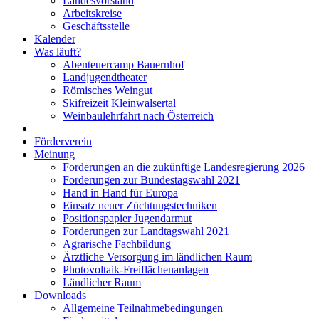
Landesvorstand
Arbeitskreise
Geschäftsstelle
Kalender
Was läuft?
Abenteuercamp Bauernhof
Landjugendtheater
Römisches Weingut
Skifreizeit Kleinwalsertal
Weinbaulehrfahrt nach Österreich
Förderverein
Meinung
Forderungen an die zukünftige Landesregierung 2026
Forderungen zur Bundestagswahl 2021
Hand in Hand für Europa
Einsatz neuer Züchtungstechniken
Positionspapier Jugendarmut
Forderungen zur Landtagswahl 2021
Agrarische Fachbildung
Ärztliche Versorgung im ländlichen Raum
Photovoltaik-Freiflächenanlagen
Ländlicher Raum
Downloads
Allgemeine Teilnahmebedingungen