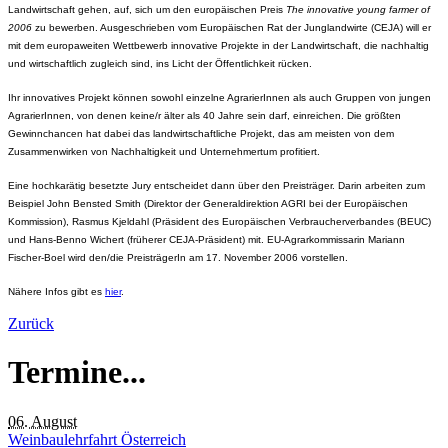
Landwirtschaft gehen, auf, sich um den europäischen Preis
The innovative young farmer of
2006
zu bewerben. Ausgeschrieben vom Europäischen Rat der Junglandwirte (CEJA) will er
mit dem europaweiten Wettbewerb innovative Projekte in der Landwirtschaft, die nachhaltig
und wirtschaftlich zugleich sind, ins Licht der Öffentlichkeit rücken.
Ihr innovatives Projekt können sowohl einzelne AgrarierInnen als auch Gruppen von jungen
AgrarierInnen, von denen keine/r älter als 40 Jahre sein darf, einreichen. Die größten
Gewinnchancen hat dabei das landwirtschaftliche Projekt, das am meisten von dem
Zusammenwirken von Nachhaltigkeit und Unternehmertum profitiert.
Eine hochkarätig besetzte Jury entscheidet dann über den Preisträger. Darin arbeiten zum
Beispiel John Bensted Smith (Direktor der Generaldirektion AGRI bei der Europäischen
Kommission), Rasmus Kjeldahl (Präsident des Europäischen Verbraucherverbandes (BEUC)
und Hans-Benno Wichert (früherer CEJA-Präsident) mit. EU-Agrarkommissarin Mariann
Fischer-Boel wird den/die PreisträgerIn am 17. November 2006 vorstellen.
Nähere Infos gibt es
hier
.
Zurück
Termine...
06. August
Weinbaulehrfahrt Österreich