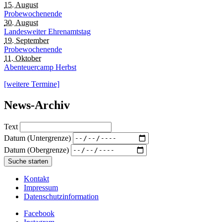
15. August
Probewochenende
30. August
Landesweiter Ehrenamtstag
19. September
Probewochenende
11. Oktober
Abenteuercamp Herbst
[weitere Termine]
News-Archiv
Text
Datum (Untergrenze)
Datum (Obergrenze)
Kontakt
Impressum
Datenschutzinformation
Facebook