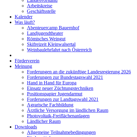
Landesvorstand
Arbeitskreise
Geschäftsstelle
Kalender
Was läuft?
Abenteuercamp Bauernhof
Landjugendtheater
Römisches Weingut
Skifreizeit Kleinwalsertal
Weinbaulehrfahrt nach Österreich
Förderverein
Meinung
Forderungen an die zukünftige Landesregierung 2026
Forderungen zur Bundestagswahl 2021
Hand in Hand für Europa
Einsatz neuer Züchtungstechniken
Positionspapier Jugendarmut
Forderungen zur Landtagswahl 2021
Agrarische Fachbildung
Ärztliche Versorgung im ländlichen Raum
Photovoltaik-Freiflächenanlagen
Ländlicher Raum
Downloads
Allgemeine Teilnahmebedingungen